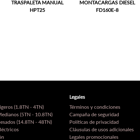
TRASPALETA MANUAL
MONTACARGAS DIESEL
HPT25
FD160E-8
Legales
geros (1.8TN - 4TN)
Términos y condiciones
edianos (5TN - 10.8TN)
Campaña de seguridad
esados (14.8TN - 48TN)
Políticas de privacidad
léctricos
Cláusulas de usos adicionales
ón
Legales promocionales