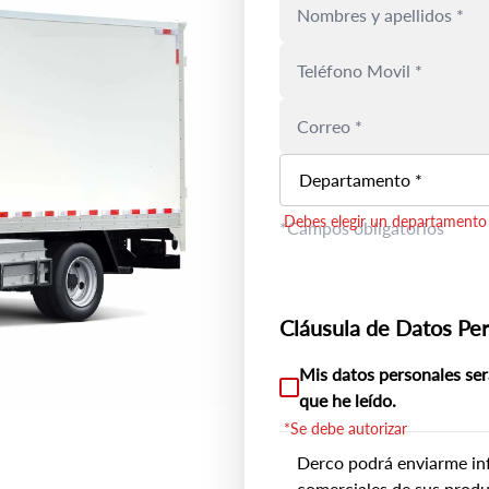
Departamento *
Debes elegir un departamento
*Campos obligatorios
Cláusula de Datos Pe
Mis datos personales ser
que he leído.
*Se debe autorizar
Derco podrá enviarme in
comerciales de sus produ