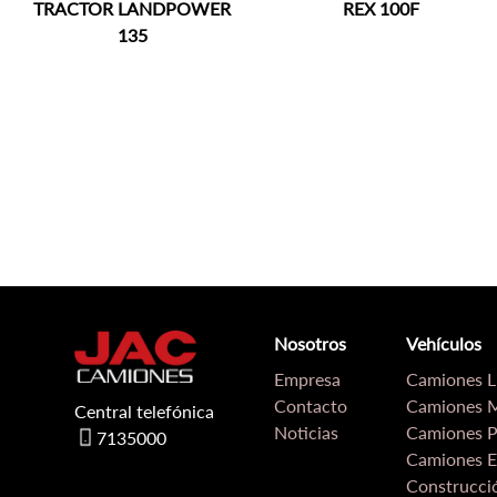
TRACTOR LANDPOWER
REX 100F
135
Nosotros
Vehículos
Empresa
Camiones Li
Contacto
Camiones M
Central telefónica
Noticias
Camiones P
7135000
Camiones E
Construcci