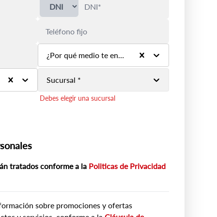
¿Por qué medio te enteraste de la marca? *
Debes seleccionar un medio
Sucursal *
Debes elegir una sucursal
rsonales
án tratados conforme a la
Politicas de Privacidad
formación sobre promociones y ofertas
ctos y servicios, conforme a la
Cláusula de