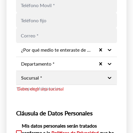
¿Por qué medio te enteraste de la marca? *
Debes seleccionar un medio
Departamento *
Debes elegir un departamento
Sucursal *
*Campos obligatorios
Debes elegir una sucursal
Cláusula de Datos Personales
Mis datos personales serán tratados
conforme a la
Politicas de Privacidad
que he